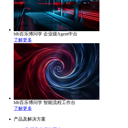
blb百乐博问学 企业级Agent中台
了解更多
blb百乐博问学 智能流程工作台
了解更多
产品及解决方案