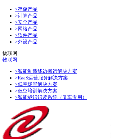
>存储产品
>计算产品
>安全产品
>网络产品
>软件产品
>外设产品
物联网
物联网
>智能制造线边搬运解决方案
>RaaS运营服务解决方案
>低空场景解决方案
>低空培训解决方案
>智能标识识读系统（叉车专用）