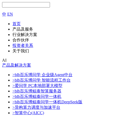
中
EN
首页
产品及服务
行业解决方案
合作伙伴
投资者关系
关于我们
AI
产品及解决方案
>blb百乐博问学 企业级Agent中台
>blb百乐博问学 智能流程工作台
>爱问学 PC本地部署大模型
>blb百乐博鲲泰智算服务器
>blb百乐博鲲泰问学一体机
>blb百乐博鲲泰问学一体机DeepSeek版
>异构算力调度与加速平台
>智算中心(AICC)