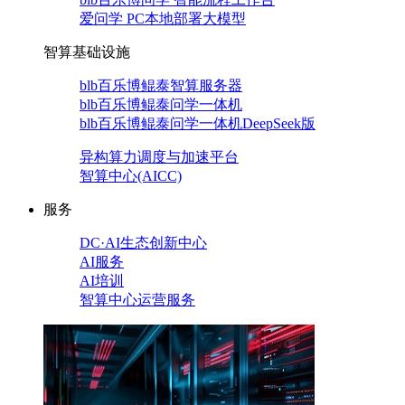
爱问学 PC本地部署大模型
智算基础设施
blb百乐博鲲泰智算服务器
blb百乐博鲲泰问学一体机
blb百乐博鲲泰问学一体机DeepSeek版
异构算力调度与加速平台
智算中心(AICC)
服务
DC·AI生态创新中心
AI服务
AI培训
智算中心运营服务