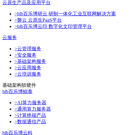
云原生产品及应用平台
>blb百乐博研云 研制一体化工业互联网解决方案
>磐云 云原生PaaS平台
>blb百乐博云印 数字化文印管理平台
云服务
>云管理服务
>安全服务
>基础架构服务
>云应用服务
>云培训服务
基础架构软硬件
blb百乐博鲲泰
>AI算力服务器
>通用算力服务器
>计算终端产品
>数据通信产品
blb百乐博云科